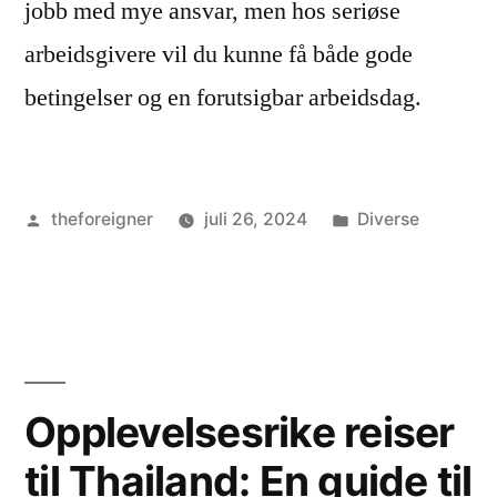
jobb med mye ansvar, men hos seriøse
arbeidsgivere vil du kunne få både gode
betingelser og en forutsigbar arbeidsdag.
Publisert
Publisert
theforeigner
juli 26, 2024
Diverse
av
i
Opplevelsesrike reiser
til Thailand: En guide til