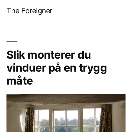
Gå
The Foreigner
til
innhold
Slik monterer du
vinduer på en trygg
måte